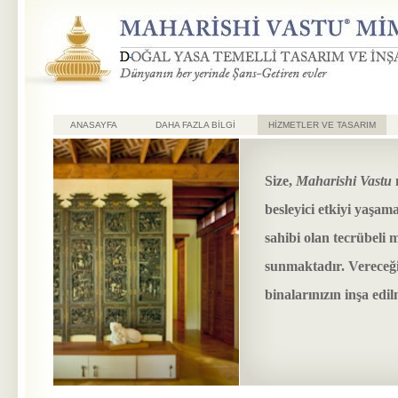
ANASAYFA
DAHA FAZLA BILGI
HİZMETLER VE TASARIM
Size,
Maharishi Vastu
besleyici etkiyi yaşama
sahibi olan tecrübeli 
sunmaktadır. Vereceği
binalarınızın inşa edi