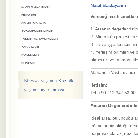
Nasıl Başlayalım
DAHA FAZLA BILGI
FENG ŞUI
Vereceğimiz hizmetler 
ARAŞTIRMALAR
1. Arsanın değerlendiril
SÜRDÜRÜLEBILIRLIK
2. Mimari ön projesi haz
TAKDIR VE TAVSIYELER
3. Ev ve işyerleri için m
YARARLARI
4. Yerleşim birimleri ve 
KÖKENLERI
plancıları ve müteahhitl
KITAPÇIK
Maharishi Vastu evinize 
Bireysel yaşamın Kozmik
İletişim:
yaşamla ayarlanması
Tel: +90 212 347 53 00
Arsanın Değerlendiril
İdeal arsa, bulunduğu a
eğime sahip olduğu arsal
bağımsız olarak, düz, k