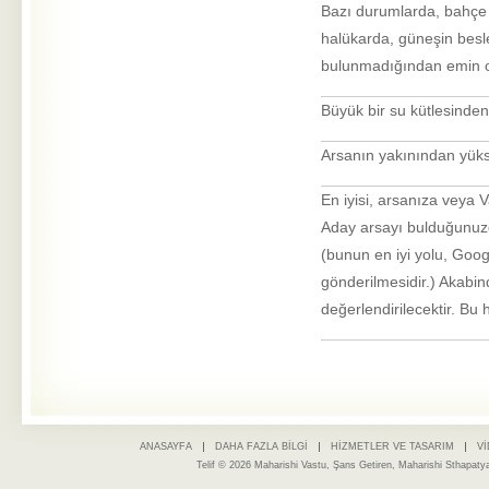
Bazı durumlarda, bahçe d
halükarda, güneşin besle
bulunmadığından emin o
Büyük bir su kütlesinden
Arsanın yakınından yüks
En iyisi, arsanıza veya
Aday arsayı bulduğunuzda
(bunun en iyi yolu, Goog
gönderilmesidir.) Akabi
değerlendirilecektir. Bu 
ANASAYFA
DAHA FAZLA BILGI
HIZMETLER VE TASARIM
V
Telif © 2026 Maharishi Vastu, Şans Getiren, Maharishi Sthapaty