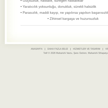
• Güçsüzlük, hastalık, süregen hastalıklar
• Yaratıcılık yoksunluğu, donukluk, sürekli halsizlik
• Parasızlık, maddi kayıp, ne yapı
•
Zihinsel kargaşa ve huzursuzluk
ANASAYFA
DAHA FAZLA BILGI
HIZMETLER VE TASARIM
V
Telif © 2026 Maharishi Vastu, Şans Getiren, Maharishi Sthapaty