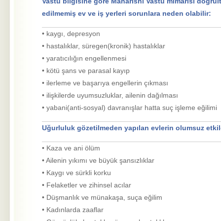
Vastu bilgisine göre Maharishi Vastu mimarisi doğru
edilmemiş ev ve iş yerleri sorunlara neden olabilir:
•
kaygı, depresyon
• hastalıklar, süregen(kronik) hastalıklar
• yaratıcılığın engellenmesi
• kötü şans ve parasal kayıp
• ilerleme ve başarıya engellerin çıkması
• ilişkilerde uyumsuzluklar, ailenin dağılması
• yabani(anti-sosyal) davranışlar hatta suç işleme eğilimi
Uğurluluk gözetilmeden yapılan evlerin olumsuz etkile
•
Kaza ve ani ölüm
• Ailenin yıkımı ve büyük şansızlıklar
• Kaygı ve sürkli korku
• Felaketler ve zihinsel acılar
• Düşmanlık ve münakaşa, suça eğilim
• Kadınlarda zaaflar